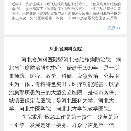
近年来，先后主编了《现代结核病预防和治疗》、《糖尿病并肺结核的
诊治》，参与编写了《肺癌治疗的理论与实践》、《实用结核病学》等
著作。承担课题《结核病诊断与治疗新技术及应用》荣获河北省科技进
步三等奖，河北医学进步一等奖；《SARS患者零死亡医务人员零感
染》回顾性研究课题荣获河北省科技进步三等奖，河北省医学进步一等
更多>>
奖。《莫西沙星对重症菌阳肺结核病的临床疗效观察》荣获河北省医学
进步二等奖。“安全型胸腹腔穿刺针”获国家专利科技成果转让博览会获
银奖，发表核心期刊30余篇。
河北省胸科医院
河北省胸科医院暨河北省结核病防治院、河
北省肺癌防治研究中心，始建于
1930年，是一所
集预防、医疗、教学、科研、应急救治、公共卫
生为一体，专科特色突出，医疗功能完善，以诊
治胸部疾患为主的大型公立医院，是省市医保、
城镇医保定点医院，是河北医科大学、河北大
学、河北中医学院、河北北方学院教学医院。
医院秉承“应急工作是第一责任、改革是第
一引擎、发展是第一要务、群众呼声是第一信