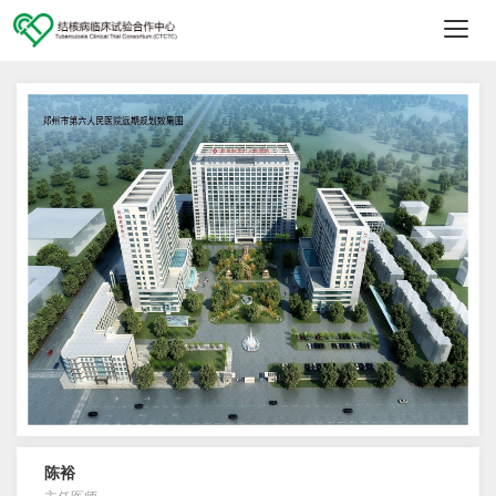
切
换
导
航
陈裕
主任医师